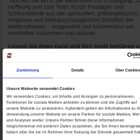
Tauchen Sie ein in die Weisheiten zur Ermutigung, z
Hoffnung und zum Trost. Kurze Passagen und
Schlüsseltexte aus den spirituellen, philosophischen,
religiösen und tiefenpsychologischen Schriften der
Welttraditionen – ausgewählt und kommentiert von
namhaften Autorinnen und Autoren.
Lassen Sie Ihren Geist und Ihre Seele berühren 
stärken
durch die Weisheiten der Autoren und
Autorinnen sowie die Zitate aus zentralen Schriften d
Weltkulturen. Lassen Sie sich inspirieren. Auch mal
Zustimmung
Details
Über Cookie
provozieren, um andere Seiten zu entdecken. Auch
meditativ einstimmen, um dem Unbedingten, das un
alle angeht, auf ungewohnte Art zu begegnen.
Unsere Webseite verwendet Cookies
Wir verwenden Cookies, um Inhalte und Anzeigen zu personalisieren,
Jetzt 4 Wochen kostenlos lesen
Funktionen für soziale Medien anbieten zu können und die Zugriffe auf
unsere Website zu analysieren. Außerdem geben wir Informationen zu Ih
Gönnen Sie sich eine kleine Auszeit mit einer Weishe
Verwendung unserer Website an unsere Partner für soziale Medien, We
am Wochenende. Der Weisheitsletter erscheint desh
und Analysen weiter. Unsere Partner führen diese Informationen
immer freitags. Die schön gestaltete PDF-Datei
möglicherweise mit weiteren Daten zusammen, die Sie ihnen bereitgeste
erhalten Sie per E-Mail.
haben oder die sie im Rahmen Ihrer Nutzung der Dienste gesammelt ha
Wir laden Sie ein, dabei zu sein.