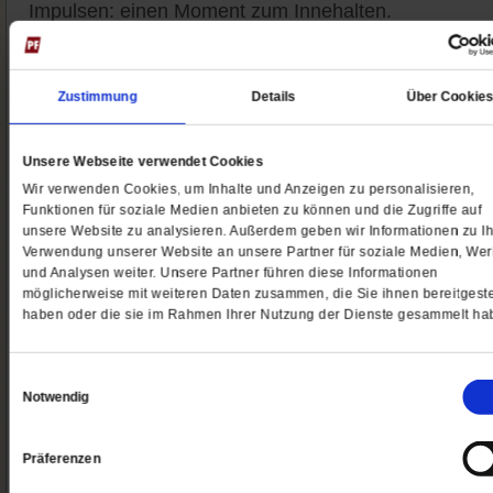
Impulsen: einen Moment zum Innehalten.
Lassen Sie sich täglich inspirieren. Unser Spiritletter
umfasst nicht mehr als 100 Worte: Das Wort zum Ta
Zustimmung
Details
Über Cookie
die kleine geistliche Schriftlesung, die Tageslosung, 
Weisheitsimpuls.
Unsere Webseite verwendet Cookies
Um diesen Spiritletter an 365 Tagen zu gewährleiste
Wir verwenden Cookies, um Inhalte und Anzeigen zu personalisieren,
hat sich ein Team namhafter Autorinnen und Autoren
Funktionen für soziale Medien anbieten zu können und die Zugriffe auf
zusammengefunden, die spirituelle, weisheitlich und
unsere Website zu analysieren. Außerdem geben wir Informationen zu Ih
mitunter poetische Texte beisteuern. Die Texte des
Verwendung unserer Website an unsere Partner für soziale Medien, We
Spiritletters sind Ausdruck eines weltoffenen,
und Analysen weiter. Unsere Partner führen diese Informationen
ökologischen und sozialen Geistes, einer Spiritualität
möglicherweise mit weiteren Daten zusammen, die Sie ihnen bereitgeste
des Mitgefühls und der Besinnung.
haben oder die sie im Rahmen Ihrer Nutzung der Dienste gesammelt ha
Nutzen Sie diesen täglichen Service, den Sie kosten
abonnieren können. Der Spiritletter kommt jeden
Einwilligungsauswahl
Notwendig
Morgen per Mail zu Ihnen und gibt Ihnen einen
besinnlichen Gruß für den Tag.
Präferenzen
Ja
, ich möchte den kostenlosen Spiritletter