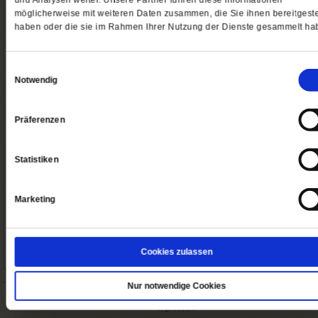
und Analysen weiter. Unsere Partner führen diese Informationen
möglicherweise mit weiteren Daten zusammen, die Sie ihnen bereitgeste
haben oder die sie im Rahmen Ihrer Nutzung der Dienste gesammelt ha
Gratis
Jetzt kostenlos Probeles
Einwilligungsauswahl
Notwendig
Spiritletter
Digitale Angebote
Präferenzen
Statistiken
Gratis
Angebo
So erreichen Sie uns
Marketing
Abo/Shop:
Telefon: 06171-7003-14
Fax: 06171-7003-46
(Öffnet
leserservice@publik-forum.de
Cookies zulassen
in
einem
neuen
Nur notwendige Cookies
Tab)
Startseite
Impressum