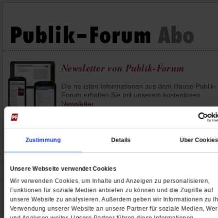
Newsletter von Publik-Forum
Die neusten Informationen aus dem Hause Publik-
Forum erhalten Sie mit unserem kostenlosen
Newsletter
.
Morgendliche Inspiration im hektischen Alltag biete
Ihnen der kostenlose Publik-Forum
Spiritletter
– 3
Tage im Jahr.
Zustimmung
Details
Über Cookie
Der Weisheitsletter:
Weisheiten der Weltkulturen –
ausgewählt und kommentiert von namhaften
Unsere Webseite verwendet Cookies
VertreterInnen und AutorInnen. Jeden Freitag als E
Wir verwenden Cookies, um Inhalte und Anzeigen zu personalisieren,
mit schön gestaltetem PDF-Anhang.
Funktionen für soziale Medien anbieten zu können und die Zugriffe auf
unsere Website zu analysieren. Außerdem geben wir Informationen zu Ih
Verwendung unserer Website an unsere Partner für soziale Medien, We
Newsletter
Weisheitsletter