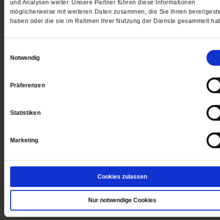
und Analysen weiter. Unsere Partner führen diese Informationen
Studenten-Abo Print
PF Studenten-Digital-Abo
möglicherweise mit weiteren Daten zusammen, die Sie ihnen bereitgeste
haben oder die sie im Rahmen Ihrer Nutzung der Dienste gesammelt ha
Einwilligungsauswahl
Bestellen
Bestell
Notwendig
PF Studenten-Kombi-Abo
Upgrade für Publik-Forum
Präferenzen
Statistiken
Bestellen
Bestell
Marketing
So erreichen Sie uns
Abo/Shop:
Telefon: 06171-7003-14
Fax: 06171-7003-46
Cookies zulassen
(Öffnet
leserservice@publik-forum.de
in
einem
Nur notwendige Cookies
neuen
Tab)
Startseite