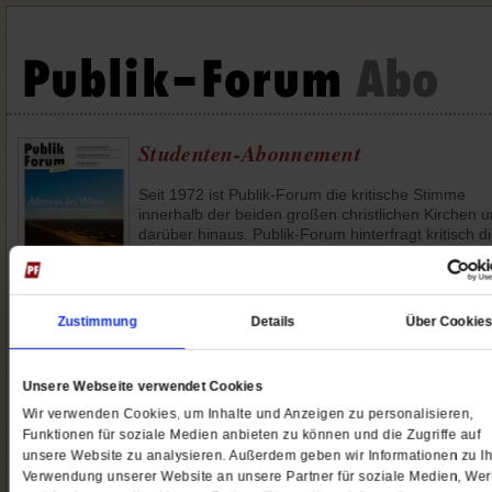
Studenten-Abonnement
Seit 1972 ist Publik-Forum die kritische Stimme
innerhalb der beiden großen christlichen Kirchen 
darüber hinaus. Publik-Forum hinterfragt kritisch d
herrschenden Positionen in Kirche und Gesellschaf
Wirtschaft und Politik ohne Rücksicht auf die Mäch
die hinter ihnen stehen. In den 40 Jahren seines
Bestehens hat Publik-Forum nie die Augen vor den
Zustimmung
Details
Über Cookie
brennenden Fragen unserer Zeit verschlossen. All
14 Tage stellt die Redaktion eine neue spannende
Ausgabe im Umfang von mindestens 64 Seiten auf
Unsere Webseite verwendet Cookies
Beine.
Wir verwenden Cookies, um Inhalte und Anzeigen zu personalisieren,
Mit dem
Studenten-Abo sparen Sie.
Funktionen für soziale Medien anbieten zu können und die Zugriffe auf
unsere Website zu analysieren. Außerdem geben wir Informationen zu Ih
Verwendung unserer Website an unsere Partner für soziale Medien, We