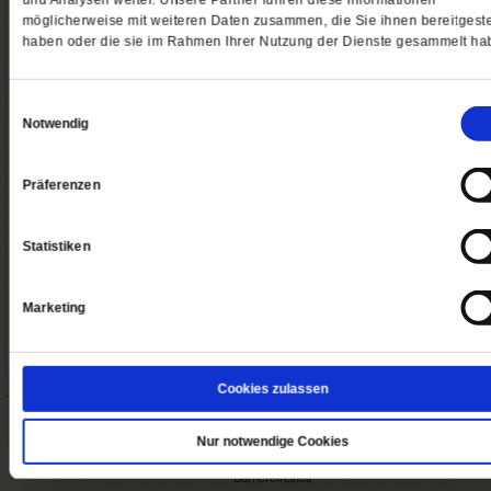
und Analysen weiter. Unsere Partner führen diese Informationen
möglicherweise mit weiteren Daten zusammen, die Sie ihnen bereitgeste
haben oder die sie im Rahmen Ihrer Nutzung der Dienste gesammelt ha
Bestellen
Bestell
12 Monate plus
Abo spenden
Einwilligungsauswahl
Notwendig
Präferenzen
Bestellen
Bestell
Statistiken
So erreichen Sie uns
Abo/Shop:
Telefon: 06171-7003-14
Marketing
Fax: 06171-7003-46
(Öffnet
leserservice@publik-forum.de
in
einem
Cookies zulassen
neuen
Tab)
Startseite
Impressum
Nur notwendige Cookies
Datenschutz
Barrierefreiheit