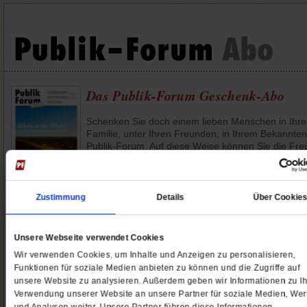
Das Publik-Forum Geschenk-Abo
Schenken Sie doch einem lieben Menschen in Ihre
Familie, unter Ihren Freunden, in Ihrem Bekannten
Publik-Forum. Auf diese Weise können Sie die Fre
die Sie selbst als Leserin oder Leser an Publik-Fo
haben, auch mit anderen teilen.
Sie möchten Schulen, Initiativen oder soziale
Zustimmung
Details
Über Cookie
Einrichtungen unterstützen? Dann spenden Sie ein
Fördern Sie den unabhängingen Journalismus mit
einem
Publik-Forum Spendenabo
.
Unsere Webseite verwendet Cookies
Wir verwenden Cookies, um Inhalte und Anzeigen zu personalisieren,
Funktionen für soziale Medien anbieten zu können und die Zugriffe auf
6 Monate
12 Monate
unsere Website zu analysieren. Außerdem geben wir Informationen zu Ih
Verwendung unserer Website an unsere Partner für soziale Medien, We