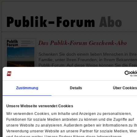
Das Publik-Forum Geschenk-Abo
Schenken Sie doch einem lieben Menschen in Ihre
Familie, unter Ihren Freunden, in Ihrem Bekannten
Publik-Forum. Auf diese Weise können Sie die Fre
die Sie selbst als Leserin oder Leser an Publik-Fo
haben, auch mit anderen teilen.
Sie möchten Schulen, Initiativen oder soziale
Zustimmung
Details
Über Cookie
Einrichtungen unterstützen? Dann spenden Sie ein
Fördern Sie den unabhängingen Journalismus mit
einem
Publik-Forum Spendenabo
.
Unsere Webseite verwendet Cookies
Wir verwenden Cookies, um Inhalte und Anzeigen zu personalisieren,
Funktionen für soziale Medien anbieten zu können und die Zugriffe auf
6 Monate
12 Monate
unsere Website zu analysieren. Außerdem geben wir Informationen zu Ih
Verwendung unserer Website an unsere Partner für soziale Medien, We