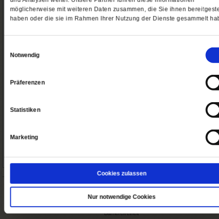
und Analysen weiter. Unsere Partner führen diese Informationen
möglicherweise mit weiteren Daten zusammen, die Sie ihnen bereitgeste
haben oder die sie im Rahmen Ihrer Nutzung der Dienste gesammelt ha
Bestellen
Bestell
12 Monate plus
Abo spenden
Einwilligungsauswahl
Notwendig
Präferenzen
Bestellen
Bestell
Statistiken
So erreichen Sie uns
Abo/Shop:
Telefon: 06171-7003-14
Marketing
Fax: 06171-7003-46
(Öffnet
leserservice@publik-forum.de
in
einem
Cookies zulassen
neuen
Tab)
Startseite
Impressum
Nur notwendige Cookies
Datenschutz
Barrierefreiheit