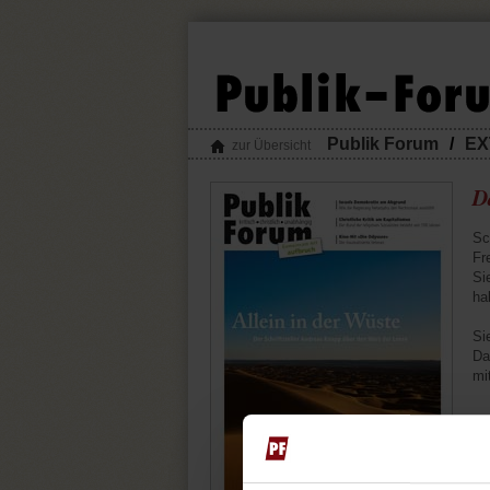
Publik Forum
/
EX
zur Übersicht
D
Sc
Fr
Si
ha
Si
Da
mi