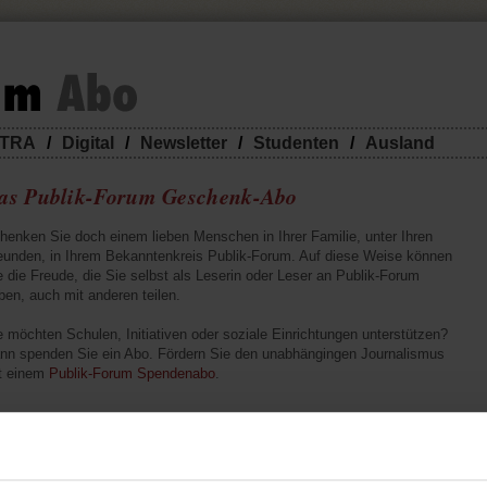
TRA
/
Digital
/
Newsletter
/
Studenten
/
Ausland
as Publik-Forum Geschenk-Abo
henken Sie doch einem lieben Menschen in Ihrer Familie, unter Ihren
eunden, in Ihrem Bekanntenkreis Publik-Forum. Auf diese Weise können
e die Freude, die Sie selbst als Leserin oder Leser an Publik-Forum
ben, auch mit anderen teilen.
e möchten Schulen, Initiativen oder soziale Einrichtungen unterstützen?
nn spenden Sie ein Abo. Fördern Sie den unabhängingen Journalismus
t einem
Publik-Forum Spendenabo
.