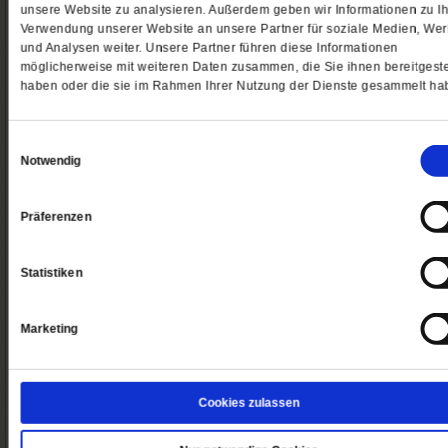
unsere Website zu analysieren. Außerdem geben wir Informationen zu Ih
Verwendung unserer Website an unsere Partner für soziale Medien, We
und Analysen weiter. Unsere Partner führen diese Informationen
Ja, ich möchte dieses Angebot bestellen
möglicherweise mit weiteren Daten zusammen, die Sie ihnen bereitgeste
haben oder die sie im Rahmen Ihrer Nutzung der Dienste gesammelt ha
Meine E-Mailadresse
Einwilligungsauswahl
Notwendig
Weiter
Präferenzen
Rechnungs- und Lieferanschrift
Statistiken
Zahlungsart
Zusammenfassung meiner Bestellung
Marketing
So erreichen Sie uns
Abo/Shop:
Cookies zulassen
Telefon: 06171-7003-14
Fax: 06171-7003-46
(Öffnet
leserservice@publik-forum.de