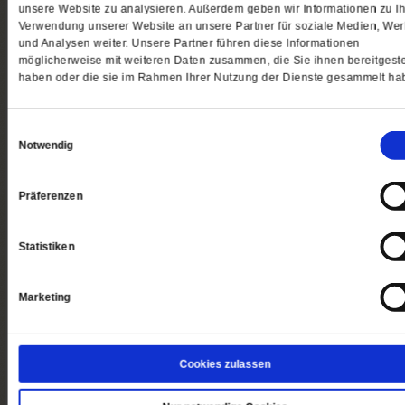
unsere Website zu analysieren. Außerdem geben wir Informationen zu Ih
Verwendung unserer Website an unsere Partner für soziale Medien, We
und Analysen weiter. Unsere Partner führen diese Informationen
Ja, ich möchte dieses Angebot bestellen
möglicherweise mit weiteren Daten zusammen, die Sie ihnen bereitgeste
haben oder die sie im Rahmen Ihrer Nutzung der Dienste gesammelt ha
Meine E-Mailadresse
Einwilligungsauswahl
Notwendig
Weiter
Präferenzen
Rechnungs- und Lieferanschrift
Statistiken
Zahlungsart
Zusammenfassung meiner Bestellung
Marketing
So erreichen Sie uns
Abo/Shop:
Cookies zulassen
Telefon: 06171-7003-14
Fax: 06171-7003-46
(Öffnet
leserservice@publik-forum.de