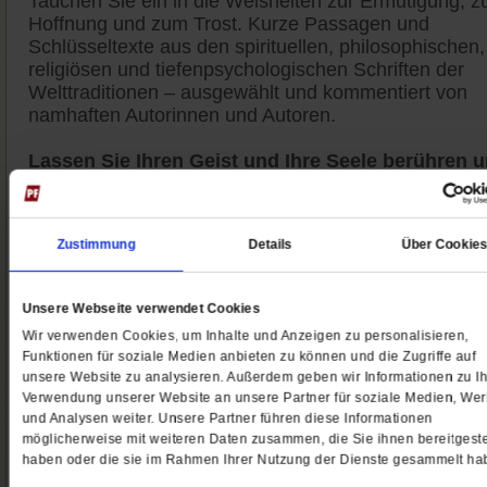
Tauchen Sie ein in die Weisheiten zur Ermutigung, z
Hoffnung und zum Trost. Kurze Passagen und
Schlüsseltexte aus den spirituellen, philosophischen,
religiösen und tiefenpsychologischen Schriften der
Welttraditionen – ausgewählt und kommentiert von
namhaften Autorinnen und Autoren.
Lassen Sie Ihren Geist und Ihre Seele berühren 
stärken
durch die Weisheiten der Autoren und
Autorinnen sowie die Zitate aus zentralen Schriften d
Weltkulturen. Lassen Sie sich inspirieren. Auch mal
Zustimmung
Details
Über Cookie
provozieren, um andere Seiten zu entdecken. Auch
meditativ einstimmen, um dem Unbedingten, das un
alle angeht, auf ungewohnte Art zu begegnen.
Unsere Webseite verwendet Cookies
Wir verwenden Cookies, um Inhalte und Anzeigen zu personalisieren,
Jetzt 4 Wochen kostenlos lesen
Funktionen für soziale Medien anbieten zu können und die Zugriffe auf
unsere Website zu analysieren. Außerdem geben wir Informationen zu Ih
Gönnen Sie sich eine kleine Auszeit mit einer Weishe
Verwendung unserer Website an unsere Partner für soziale Medien, We
am Wochenende. Der Weisheitsletter erscheint desh
und Analysen weiter. Unsere Partner führen diese Informationen
immer freitags. Die schön gestaltete PDF-Datei
möglicherweise mit weiteren Daten zusammen, die Sie ihnen bereitgeste
erhalten Sie per E-Mail.
haben oder die sie im Rahmen Ihrer Nutzung der Dienste gesammelt ha
Wir laden Sie ein, dabei zu sein.