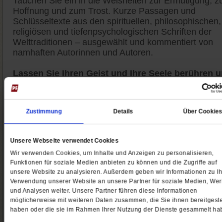
Tauchen Sie ein in die Weisheiten zur Ermutigung, z
Hoffnung und zum Trost. Kurze Passagen und
Schlüsseltexte aus den spirituellen, philosophischen,
religiösen und tiefenpsychologischen Schriften der
Welttraditionen – ausgewählt und kommentiert von
namhaften Autorinnen und Autoren.
Lassen Sie Ihren Geist und Ihre Seele berühren 
stärken
durch die Weisheiten der Autoren und
Autorinnen sowie die Zitate aus zentralen Schriften d
Weltkulturen. Lassen Sie sich inspirieren. Auch mal
Zustimmung
Details
Über Cookie
provozieren, um andere Seiten zu entdecken. Auch
meditativ einstimmen, um dem Unbedingten, das un
alle angeht, auf ungewohnte Art zu begegnen.
Unsere Webseite verwendet Cookies
Wir verwenden Cookies, um Inhalte und Anzeigen zu personalisieren,
Jetzt 4 Wochen kostenlos lesen
Funktionen für soziale Medien anbieten zu können und die Zugriffe auf
unsere Website zu analysieren. Außerdem geben wir Informationen zu Ih
Gönnen Sie sich eine kleine Auszeit mit einer Weishe
Verwendung unserer Website an unsere Partner für soziale Medien, We
am Wochenende. Der Weisheitsletter erscheint desh
und Analysen weiter. Unsere Partner führen diese Informationen
immer freitags. Die schön gestaltete PDF-Datei
möglicherweise mit weiteren Daten zusammen, die Sie ihnen bereitgeste
erhalten Sie per E-Mail.
haben oder die sie im Rahmen Ihrer Nutzung der Dienste gesammelt ha
Wir laden Sie ein, dabei zu sein.