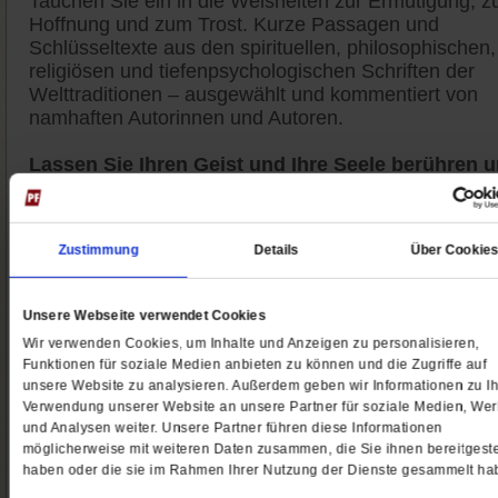
Tauchen Sie ein in die Weisheiten zur Ermutigung, z
Hoffnung und zum Trost. Kurze Passagen und
Schlüsseltexte aus den spirituellen, philosophischen,
religiösen und tiefenpsychologischen Schriften der
Welttraditionen – ausgewählt und kommentiert von
namhaften Autorinnen und Autoren.
Lassen Sie Ihren Geist und Ihre Seele berühren 
stärken
durch die Weisheiten der Autoren und
Autorinnen sowie die Zitate aus zentralen Schriften d
Weltkulturen. Lassen Sie sich inspirieren. Auch mal
Zustimmung
Details
Über Cookie
provozieren, um andere Seiten zu entdecken. Auch
meditativ einstimmen, um dem Unbedingten, das un
alle angeht, auf ungewohnte Art zu begegnen.
Unsere Webseite verwendet Cookies
Wir verwenden Cookies, um Inhalte und Anzeigen zu personalisieren,
Jetzt 4 Wochen kostenlos lesen
Funktionen für soziale Medien anbieten zu können und die Zugriffe auf
unsere Website zu analysieren. Außerdem geben wir Informationen zu Ih
Gönnen Sie sich eine kleine Auszeit mit einer Weishe
Verwendung unserer Website an unsere Partner für soziale Medien, We
am Wochenende. Der Weisheitsletter erscheint desh
und Analysen weiter. Unsere Partner führen diese Informationen
immer freitags. Die schön gestaltete PDF-Datei
möglicherweise mit weiteren Daten zusammen, die Sie ihnen bereitgeste
erhalten Sie per E-Mail.
haben oder die sie im Rahmen Ihrer Nutzung der Dienste gesammelt ha
Wir laden Sie ein, dabei zu sein.