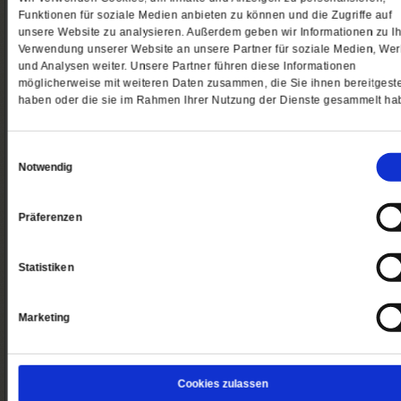
Funktionen für soziale Medien anbieten zu können und die Zugriffe auf
unsere Website zu analysieren. Außerdem geben wir Informationen zu Ih
Verwendung unserer Website an unsere Partner für soziale Medien, We
Ja
,
senden Sie mir bitte kostenlos die
und Analysen weiter. Unsere Partner führen diese Informationen
Ausgabe von Publik-Forum mit dem Artikel
möglicherweise mit weiteren Daten zusammen, die Sie ihnen bereitgeste
haben oder die sie im Rahmen Ihrer Nutzung der Dienste gesammelt ha
»Es geht um zwei wichtige Personen«
zu. 
Belieferung endet nach diesem Heft automatisch.
Publik-Forum erscheint alle 14 Tage.
Einwilligungsauswahl
Notwendig
Ja, ich möchte eine Ausgabe von Publik-Forum
Präferenzen
Probelesen
Meine E-Mailadresse
Statistiken
Marketing
Weiter
Rechnungs- und Lieferanschrift
Cookies zulassen