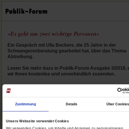
»Es geht um zwei wichtige Personen«
Ein Gespräch mit Ulla Beckers, die 25 Jahre in der
Schwangerenberatung gearbeitet hat, über das Thema
Abtreibung.
Lesen Sie mehr dazu in Publik-Forum Ausgabe 3/2018, 
wir Ihnen kostenlos und unverbindlich zusenden.
Zustimmung
Details
Über Cookie
Unsere Webseite verwendet Cookies
Wir verwenden Cookies, um Inhalte und Anzeigen zu personalisieren,