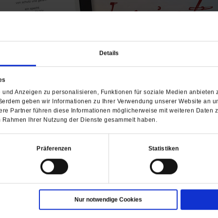
Details
es
und Anzeigen zu personalisieren, Funktionen für soziale Medien anbieten z
etet zum Tagesbeginn Spiritualität im Alltag, mit kurzen, prägnan
oment zum Innehalten.
ßerdem geben wir Informationen zu Ihrer Verwendung unserer Website an un
re Partner führen diese Informationen möglicherweise mit weiteren Daten 
lich inspirieren. Unser Spiritletter umfasst nicht mehr als 100 
 im Rahmen Ihrer Nutzung der Dienste gesammelt haben.
e geistliche Schriftlesung, die Tageslosung, der Weisheitsimpuls
tter an 365 Tagen zu gewährleisten, hat sich ein Team namhaft
Präferenzen
Statistiken
funden, die spirituelle, weisheitlich und mitunter poetische T
itletters sind Ausdruck eines weltoffenen, ökologischen und sozi
itgefühls und der Besinnung.
täglichen Service, den Sie kostenlos abonnieren können. Der Sp
ail zu Ihnen und gibt Ihnen einen besinnlichen Gruß für den Ta
Nur notwendige Cookies