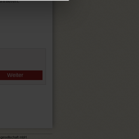
onnieren.
Weiter
sgesellschaft mbH