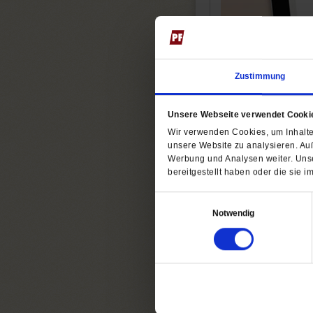
Zustimmung
Unsere Webseite verwendet Cooki
Wir verwenden Cookies, um Inhalte 
Der Spiritletter bi
Impulsen: einen M
unsere Website zu analysieren. Au
Werbung und Analysen weiter. Unse
Lassen Sie sich täg
bereitgestellt haben oder die sie
zum Tag, die klein
Einwilligungsauswahl
Um diesen Spiritle
Notwendig
Autoren zusammenge
Die Texte des Spir
Spiritualität des M
Nutzen Sie diesen 
jeden Morgen per M