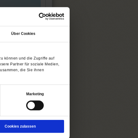
Über Cookies
u können und die Zugriffe auf
ten und geistvollen
sere Partner für soziale Medien,
zusammen, die Sie ihnen
Worte: Das Wort
.
er Autorinnen und
Marketing
exte beisteuern.
alen Geistes, einer
iritletter kommt
g.
Cookies zulassen