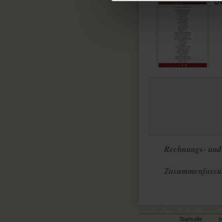
J
Rechnungs- und 
Zusammenfassun
Startseite
I