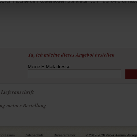
a
, ich möchte den kostenlosen Spiritletter von Publik-Forum ab
Ja, ich möchte dieses Angebot bestellen
Meine E-Mailadresse
Lieferanschrift
g meiner Bestellung
mpressum
Datenschutz
Barrierefreiheit
© 2012-2026 Publik-Forum Verlag