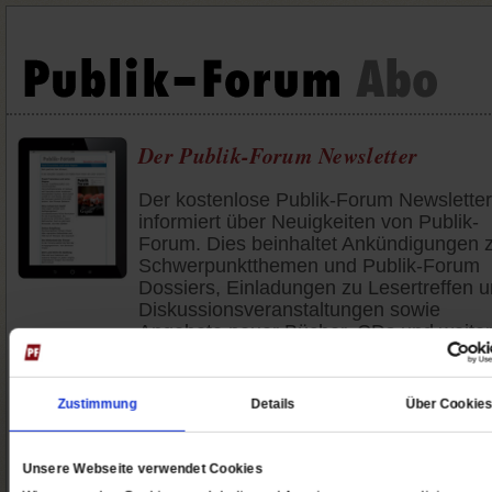
Der Publik-Forum Newsletter
Der kostenlose Publik-Forum Newsletter
informiert über Neuigkeiten von Publik-
Forum. Dies beinhaltet Ankündigungen 
Schwerpunktthemen und Publik-Forum
Dossiers, Einladungen zu Lesertreffen 
Diskussionsveranstaltungen sowie
Angebote neuer Bücher, CDs und weiter
Geschenkideen aus dem Publik-Forum
Shop.
Zustimmung
Details
Über Cookie
Mit dieser Bestellung stimme ich zu, die
Informationen und unverbindlichen
Angebote von der Publik-Forum
Unsere Webseite verwendet Cookies
Verlagsgesellschaft mbH zu erhalten. D