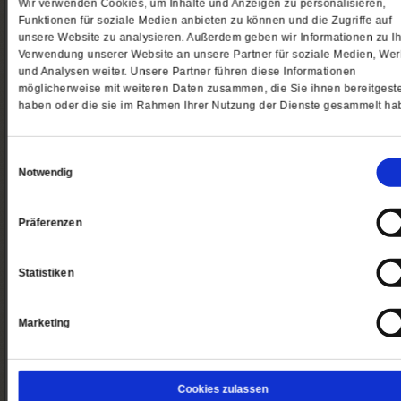
Wir verwenden Cookies, um Inhalte und Anzeigen zu personalisieren,
Verarbeitung meiner Daten hierzu stim
Funktionen für soziale Medien anbieten zu können und die Zugriffe auf
ich zu. Mein Einverständnis kann ich
unsere Website zu analysieren. Außerdem geben wir Informationen zu Ih
jederzeit widerrufen. Einen Link hierzu f
Verwendung unserer Website an unsere Partner für soziale Medien, We
ich in jedem Newsletter.
und Analysen weiter. Unsere Partner führen diese Informationen
möglicherweise mit weiteren Daten zusammen, die Sie ihnen bereitgeste
haben oder die sie im Rahmen Ihrer Nutzung der Dienste gesammelt ha
Ja, ich möchte dieses Angebot bestellen
Einwilligungsauswahl
Meine E-Mailadresse
Notwendig
Weiter
Präferenzen
Statistiken
Rechnungs- und Lieferanschrift
(optional – ansonst
auf weiter klicken)
Marketing
Zusammenfassung meiner Bestellung
So erreichen Sie uns
Cookies zulassen