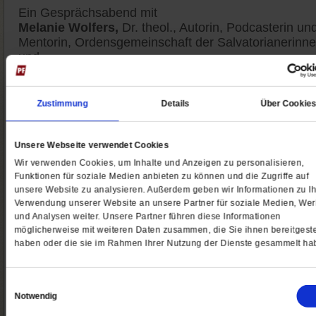
Ein Gesprächsabend mit
Melanie Wolfers,
Dr. theol., Autorin, Podcasterin un
Mentorin, Ordensgemeinschaft der Salvatorianerinn
und
Andreas Knapp,
Dr. theol., Priester und Autor, Orde
der »Kleinen Brüder vom Evangelium«
Zustimmung
Details
Über Cookie
Moderation:
Matthias Drobinski,
Chefredakteur Publ
Forum
Unsere Webseite verwendet Cookies
Alle Teilnehmenden können sich über den Chat
Wir verwenden Cookies, um Inhalte und Anzeigen zu personalisieren,
einbringen.
Funktionen für soziale Medien anbieten zu können und die Zugriffe auf
unsere Website zu analysieren. Außerdem geben wir Informationen zu Ih
Verwendung unserer Website an unsere Partner für soziale Medien, We
Am:
Dienstag, 23. September 2025
und Analysen weiter. Unsere Partner führen diese Informationen
Um:
19.00 bis 20.30 Uhr
möglicherweise mit weiteren Daten zusammen, die Sie ihnen bereitgeste
Wo: Online-Veranstaltung der Leserinitiative Publik-
haben oder die sie im Rahmen Ihrer Nutzung der Dienste gesammelt ha
Forum e. V. Die Veranstaltung findet
via Zoom
statt.
Wir senden Ihnen am Tag der Veranstaltung, am 23.
Einwilligungsauswahl
September 2025, um 18.00 Uhr den Link zur
Notwendig
Veranstaltungsteilnahme zu.