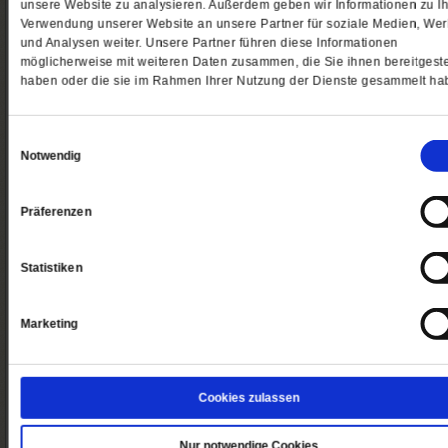
unsere Website zu analysieren. Außerdem geben wir Informationen zu Ih
Verwendung unserer Website an unsere Partner für soziale Medien, We
und Analysen weiter. Unsere Partner führen diese Informationen
Bestellen
Bestell
möglicherweise mit weiteren Daten zusammen, die Sie ihnen bereitgeste
haben oder die sie im Rahmen Ihrer Nutzung der Dienste gesammelt ha
Verschenken
Digitale Angebote
Einwilligungsauswahl
Notwendig
Angebote
Angebo
Präferenzen
Ausland
Newsletter
Statistiken
Angebote
Grat
Marketing
So erreichen Sie uns
Abo/Shop:
Cookies zulassen
Telefon: 06171-7003-14
Fax: 06171-7003-46
(Öffnet
leserservice@publik-forum.de
Nur notwendige Cookies