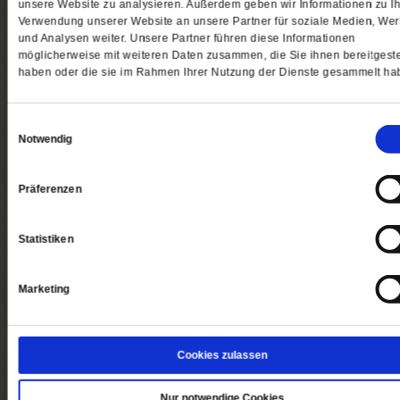
unsere Website zu analysieren. Außerdem geben wir Informationen zu Ih
Verwendung unserer Website an unsere Partner für soziale Medien, We
und Analysen weiter. Unsere Partner führen diese Informationen
Bestellen
Bestell
möglicherweise mit weiteren Daten zusammen, die Sie ihnen bereitgeste
haben oder die sie im Rahmen Ihrer Nutzung der Dienste gesammelt ha
Verschenken
Digitale Angebote
Einwilligungsauswahl
Notwendig
Angebote
Angebo
Präferenzen
Ausland
Newsletter
Statistiken
Angebote
Grat
Marketing
So erreichen Sie uns
Abo/Shop:
Cookies zulassen
Telefon: 06171-7003-14
Fax: 06171-7003-46
(Öffnet
leserservice@publik-forum.de
Nur notwendige Cookies