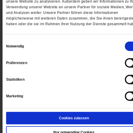
unsere Website zu analysieren. Außerdem geben wir Informationen zu Ih
Verwendung unserer Website an unsere Partner für soziale Medien, We
und Analysen weiter. Unsere Partner führen diese Informationen
Bestellen
Bestell
möglicherweise mit weiteren Daten zusammen, die Sie ihnen bereitgeste
haben oder die sie im Rahmen Ihrer Nutzung der Dienste gesammelt ha
Verschenken
Digitale Angebote
Einwilligungsauswahl
Notwendig
Angebote
Angebo
Präferenzen
Ausland
Newsletter
Statistiken
Angebote
Grat
Marketing
So erreichen Sie uns
Abo/Shop:
Cookies zulassen
Telefon: 06171-7003-14
Fax: 06171-7003-46
(Öffnet
leserservice@publik-forum.de
Nur notwendige Cookies